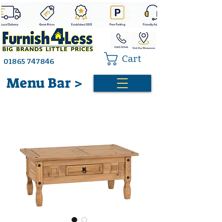
Cart
01865 747846
Menu Bar >